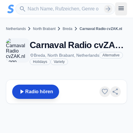
Zum Hauptinhalt springen
Sender suchen
menu
search
arrow_forward
chevron_right
chevron_right
chevron_right
Netherlands
North Brabant
Breda
Carnaval Radio cvZAK.nl
Carnaval Radio cvZAK.nl - Breda
place
Breda, North Brabant, Netherlands
Alternative
Holidays
Variety
play_arrow
favorite
share
Radio hören