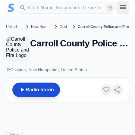
Zum Hauptinhalt springen
Sender suchen
menu
search
arrow_forward
chevron_right
chevron_right
chevron_right
United States
New Hampshire
Ossipee
Carroll County Police and Fire
Carroll County Police and Fire - VHF - Ossipee, NH
place
Ossipee, New Hampshire, United States
play_arrow
favorite
share
Radio hören