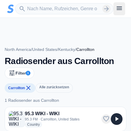
Zum Hauptinhalt springen
Sender suchen
menu
search
arrow_forward
North America
/
United States
/
Kentucky
/
Carrollton
Radiosender aus Carrollton
tune
Filter
1
close
Alle zurücksetzen
Carrollton
1 Radiosender aus Carrollton
1 Radiosender aus Carrollton
95.3 WIKI - WIKI
favorite
play_arrow
95.3 FM · Carrollton, United States
radio stations
Country