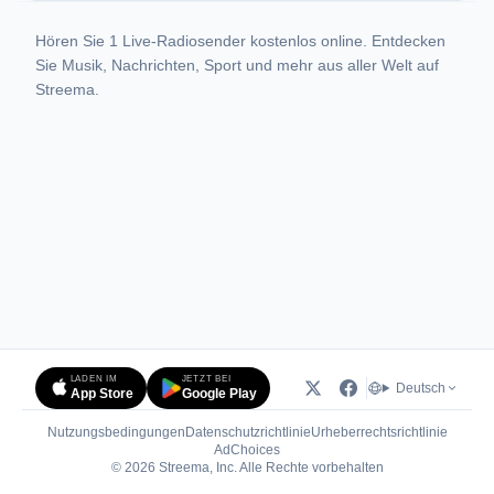
Hören Sie 1 Live-Radiosender kostenlos online. Entdecken
Sie Musik, Nachrichten, Sport und mehr aus aller Welt auf
Streema.
LADEN IM
JETZT BEI
Deutsch
App Store
Google Play
Nutzungsbedingungen
Datenschutzrichtlinie
Urheberrechtsrichtlinie
(öffnet in neuem Tab)
AdChoices
© 2026 Streema, Inc. Alle Rechte vorbehalten