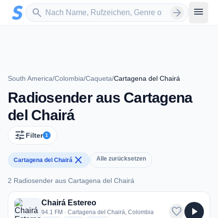
Zum Hauptinhalt springen
Sender suchen
menu
search
arrow_forward
South America
/
Colombia
/
Caqueta
/
Cartagena del Chairá
Radiosender aus Cartagena
del Chairá
tune
Filter
1
close
Alle zurücksetzen
Cartagena del Chairá
2 Radiosender aus Cartagena del Chairá
2 Radiosender aus Cartagena del Chairá
Chairá Estereo
favorite
play_arrow
94.1 FM · Cartagena del Chairá, Colombia