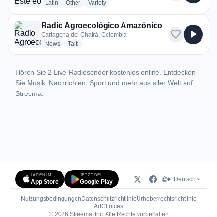
radio stations
radio stations
radio stations
Latin
Other
Variety
Radio Agroecológico Amazónico
favorite
play_arrow
Cartagena del Chairá, Colombia
radio stations
radio stations
News
Talk
Hören Sie 2 Live-Radiosender kostenlos online. Entdecken
Sie Musik, Nachrichten, Sport und mehr aus aller Welt auf
Streema.
LADEN IM
JETZT BEI
Deutsch
App Store
Google Play
Nutzungsbedingungen
Datenschutzrichtlinie
Urheberrechtsrichtlinie
(öffnet in neuem Tab)
AdChoices
© 2026 Streema, Inc. Alle Rechte vorbehalten