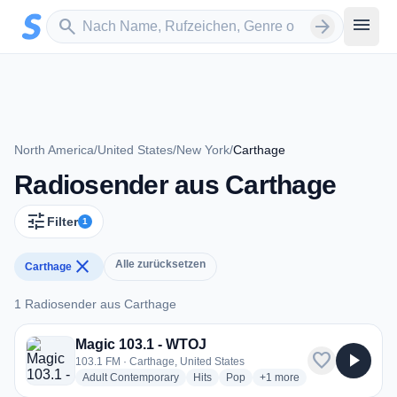
Zum Hauptinhalt springen
Sender suchen
menu
search
arrow_forward
North America
/
United States
/
New York
/
Carthage
Radiosender aus Carthage
tune
Filter
1
close
Alle zurücksetzen
Carthage
1 Radiosender aus Carthage
1 Radiosender aus Carthage
Magic 103.1 - WTOJ
favorite
play_arrow
103.1 FM · Carthage, United States
radio stations
radio stations
radio stations
more genres for Magic 10
Adult Contemporary
Hits
Pop
+1
more