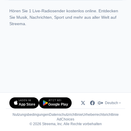
Hören Sie 1 Live-Radiosender kostenlos online. Entdecken
Sie Musik, Nachrichten, Sport und mehr aus aller Welt auf
Streema.
LADEN IM
JETZT BEI
Deutsch
App Store
Google Play
Nutzungsbedingungen
Datenschutzrichtlinie
Urheberrechtsrichtlinie
(öffnet in neuem Tab)
AdChoices
© 2026 Streema, Inc. Alle Rechte vorbehalten