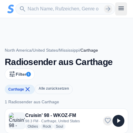
Zum Hauptinhalt springen
Sender suchen
menu
search
arrow_forward
North America
/
United States
/
Mississippi
/
Carthage
Radiosender aus Carthage
tune
Filter
1
close
Alle zurücksetzen
Carthage
1 Radiosender aus Carthage
1 Radiosender aus Carthage
Cruisin' 98 - WKOZ-FM
favorite
play_arrow
98.3 FM · Carthage, United States
radio stations
radio stations
radio stations
Oldies
Rock
Soul