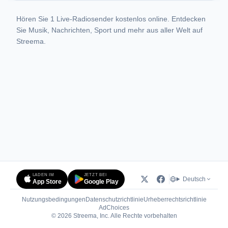
Hören Sie 1 Live-Radiosender kostenlos online. Entdecken
Sie Musik, Nachrichten, Sport und mehr aus aller Welt auf
Streema.
LADEN IM
JETZT BEI
Deutsch
App Store
Google Play
Nutzungsbedingungen
Datenschutzrichtlinie
Urheberrechtsrichtlinie
(öffnet in neuem Tab)
AdChoices
© 2026 Streema, Inc. Alle Rechte vorbehalten