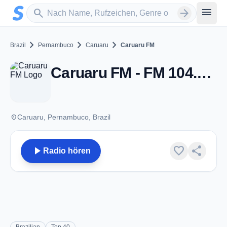
Zum Hauptinhalt springen
Sender suchen
menu
search
arrow_forward
chevron_right
chevron_right
chevron_right
Brazil
Pernambuco
Caruaru
Caruaru FM
Caruaru FM - FM 104.9 - Caruaru
place
Caruaru, Pernambuco, Brazil
play_arrow
favorite
share
Radio hören