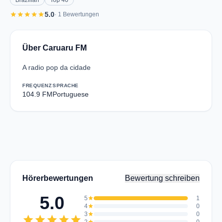
Brazilian
Top 40
star
star
star
star
star
5.0
· 1 Bewertungen
Über Caruaru FM
A radio pop da cidade
FREQUENZ
SPRACHE
104.9 FM
Portuguese
Hörerbewertungen
Bewertung schreiben
5.0
5
star
1
4
star
0
3
star
0
star
star
star
star
star