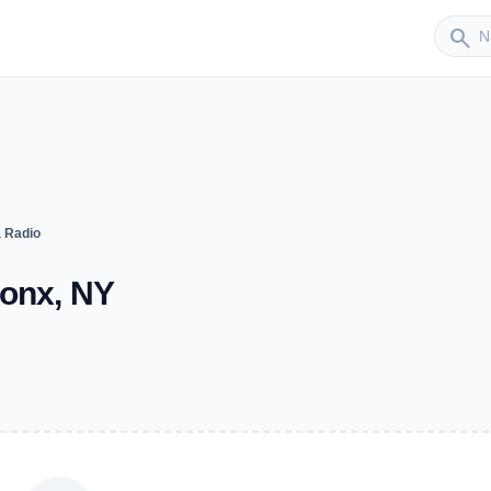
Sender
search
 Radio
ronx, NY