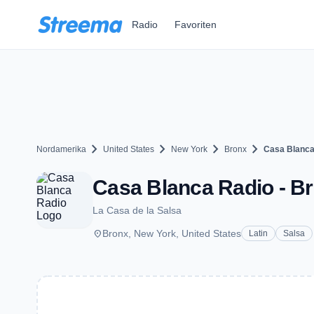
Zum Hauptinhalt springen
Radio
Favoriten
chevron_right
chevron_right
chevron_right
chevron_right
Nordamerika
United States
New York
Bronx
Casa Blanca
Casa Blanca Radio - B
La Casa de la Salsa
place
Bronx, New York, United States
Latin
Salsa