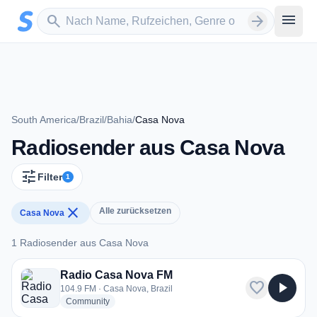
Zum Hauptinhalt springen
Sender suchen
menu
search
arrow_forward
South America
/
Brazil
/
Bahia
/
Casa Nova
Radiosender aus Casa Nova
tune
Filter
1
close
Alle zurücksetzen
Casa Nova
1 Radiosender aus Casa Nova
1 Radiosender aus Casa Nova
Radio Casa Nova FM
favorite
play_arrow
104.9 FM · Casa Nova, Brazil
radio stations
Community