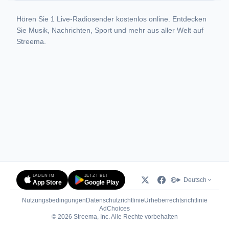
Hören Sie 1 Live-Radiosender kostenlos online. Entdecken
Sie Musik, Nachrichten, Sport und mehr aus aller Welt auf
Streema.
LADEN IM
JETZT BEI
Deutsch
App Store
Google Play
Nutzungsbedingungen
Datenschutzrichtlinie
Urheberrechtsrichtlinie
(öffnet in neuem Tab)
AdChoices
© 2026 Streema, Inc. Alle Rechte vorbehalten