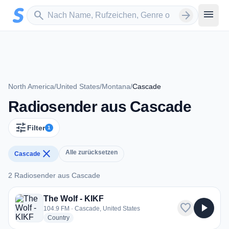
Zum Hauptinhalt springen
Sender suchen
menu
search
arrow_forward
North America
/
United States
/
Montana
/
Cascade
Radiosender aus Cascade
tune
Filter
1
close
Alle zurücksetzen
Cascade
2 Radiosender aus Cascade
2 Radiosender aus Cascade
The Wolf - KIKF
favorite
play_arrow
104.9 FM · Cascade, United States
radio stations
Country