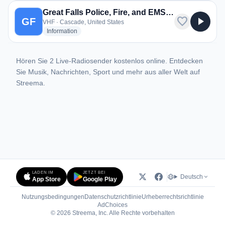
Great Falls Police, Fire, and EMS Dispatch and Cascade County Sheriff and Fire
favorite
play_arrow
GF
VHF · Cascade, United States
radio stations
Information
Hören Sie 2 Live-Radiosender kostenlos online. Entdecken
Sie Musik, Nachrichten, Sport und mehr aus aller Welt auf
Streema.
LADEN IM
JETZT BEI
Deutsch
App Store
Google Play
Nutzungsbedingungen
Datenschutzrichtlinie
Urheberrechtsrichtlinie
(öffnet in neuem Tab)
AdChoices
© 2026 Streema, Inc. Alle Rechte vorbehalten