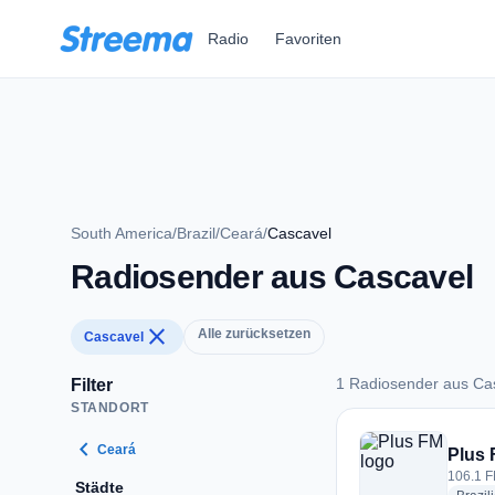
Zum Hauptinhalt springen
Radio
Favoriten
South America
/
Brazil
/
Ceará
/
Cascavel
Radiosender aus Cascavel
close
Alle zurücksetzen
Cascavel
1 Radiosender aus Ca
Filter
STANDORT
1 Radiosender aus 
chevron_left
Ceará
Plus
106.1 F
Städte