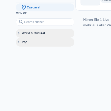
Brazil
location_on
Cascavel
GENRE
Hören Sie 1 Live-
Genres suchen…
search
mehr aus aller We
expand_more
World & Cultural
expand_more
Pop