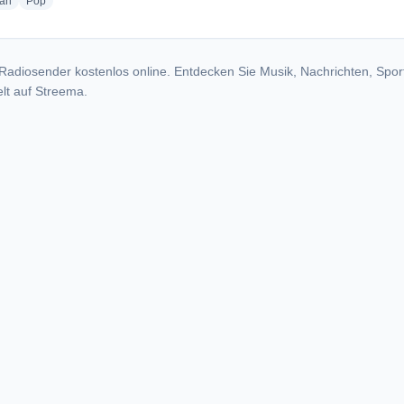
radio stations
radio stations
ian
Pop
Radiosender kostenlos online. Entdecken Sie Musik, Nachrichten, Spor
lt auf Streema.