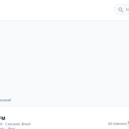
Sender
search
scavel
Cascavel
 FM
f
60 listeners
M · Cascavel, Brazil