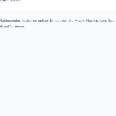
radio stations
radio stations
ation
Police
Radiosender kostenlos online. Entdecken Sie Musik, Nachrichten, Spor
lt auf Streema.