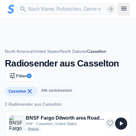
Zum Hauptinhalt springen
Sender suchen
menu
search
arrow_forward
North America
/
United States
/
North Dakota
/
Casselton
Radiosender aus Casselton
tune
Filter
1
close
Alle zurücksetzen
Casselton
2 Radiosender aus Casselton
2 Radiosender aus Casselton
BNSF Fargo Dilworth area Road and Yard
favorite
play_arrow
VHF · Casselton, United States
radio stations
Police