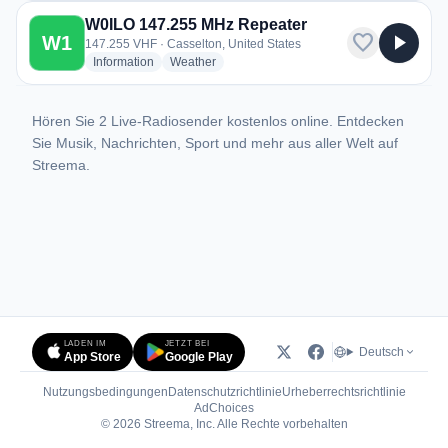
W0ILO 147.255 MHz Repeater
favorite
play_arrow
W1
147.255 VHF · Casselton, United States
radio stations
radio stations
Information
Weather
Hören Sie 2 Live-Radiosender kostenlos online. Entdecken
Sie Musik, Nachrichten, Sport und mehr aus aller Welt auf
Streema.
LADEN IM
JETZT BEI
Deutsch
App Store
Google Play
Nutzungsbedingungen
Datenschutzrichtlinie
Urheberrechtsrichtlinie
(öffnet in neuem Tab)
AdChoices
© 2026 Streema, Inc. Alle Rechte vorbehalten