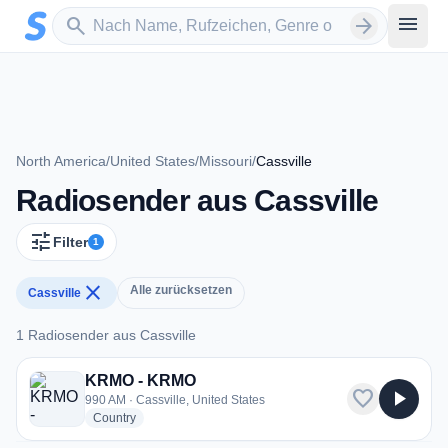
Zum Hauptinhalt springen
Sender suchen
menu
search
arrow_forward
North America
/
United States
/
Missouri
/
Cassville
Radiosender aus Cassville
tune
Filter
1
close
Alle zurücksetzen
Cassville
1 Radiosender aus Cassville
1 Radiosender aus Cassville
KRMO - KRMO
favorite
play_arrow
990 AM · Cassville, United States
radio stations
Country