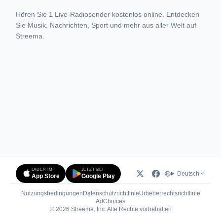
Hören Sie 1 Live-Radiosender kostenlos online. Entdecken
Sie Musik, Nachrichten, Sport und mehr aus aller Welt auf
Streema.
LADEN IM
JETZT BEI
Deutsch
App Store
Google Play
Nutzungsbedingungen
Datenschutzrichtlinie
Urheberrechtsrichtlinie
(öffnet in neuem Tab)
AdChoices
© 2026 Streema, Inc. Alle Rechte vorbehalten