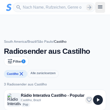
Zum Hauptinhalt springen
Sender suchen
menu
search
arrow_forward
South America
/
Brazil
/
São Paulo
/
Castilho
Radiosender aus Castilho
tune
Filter
1
close
Alle zurücksetzen
Castilho
3 Radiosender aus Castilho
3 Radiosender aus Castilho
Rádio Interativa Castilho - Popular
favorite
play_arrow
Castilho, Brazil
radio stations
Pop