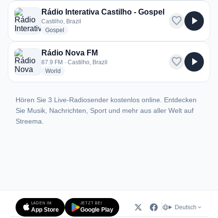
Rádio Interativa Castilho - Gospel
favorite
play_arrow
Castilho, Brazil
radio stations
Gospel
Rádio Nova FM
favorite
play_arrow
87.9 FM · Castilho, Brazil
radio stations
World
Hören Sie 3 Live-Radiosender kostenlos online. Entdecken
Sie Musik, Nachrichten, Sport und mehr aus aller Welt auf
Streema.
LADEN IM
JETZT BEI
Deutsch
App Store
Google Play