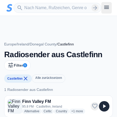
Zum Hauptinhalt springen
Sender suchen
menu
search
arrow_forward
Europe
/
Ireland
/
Donegal County
/
Castlefinn
Radiosender aus Castlefinn
tune
Filter
1
close
Alle zurücksetzen
Castlefinn
1 Radiosender aus Castlefinn
1 Radiosender aus Castlefinn
Finn Valley FM
favorite
play_arrow
95.8 FM · Castlefinn, Ireland
radio stations
radio stations
radio stations
more genres for Finn Valley 
Alternative
Celtic
Country
+1
more