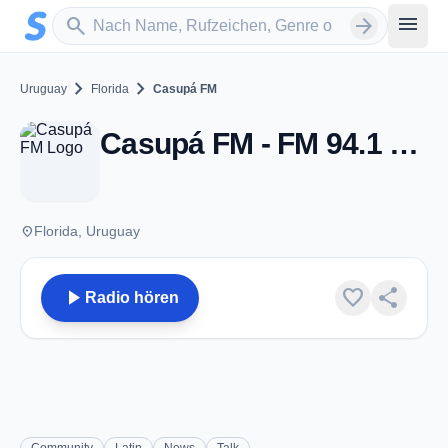
Zum Hauptinhalt springen
Sender suchen
menu
search
arrow_forward
chevron_right
chevron_right
Uruguay
Florida
Casupá FM
Casupá FM - FM 94.1 - Florida
place
Florida, Uruguay
play_arrow
favorite
share
Radio hören