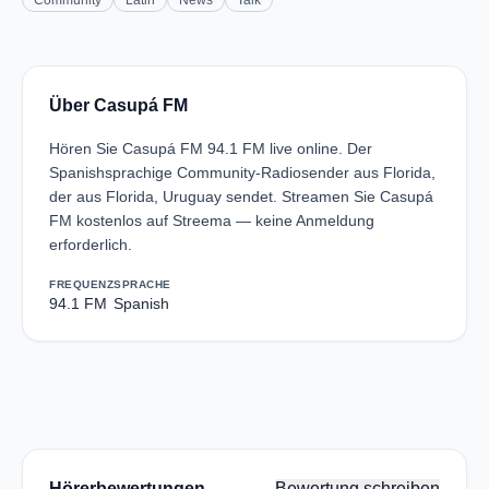
Community
Latin
News
Talk
Über Casupá FM
Hören Sie Casupá FM 94.1 FM live online. Der
Spanishsprachige Community-Radiosender aus Florida,
der aus Florida, Uruguay sendet. Streamen Sie Casupá
FM kostenlos auf Streema — keine Anmeldung
erforderlich.
FREQUENZ
SPRACHE
94.1 FM
Spanish
Hörerbewertungen
Bewertung schreiben