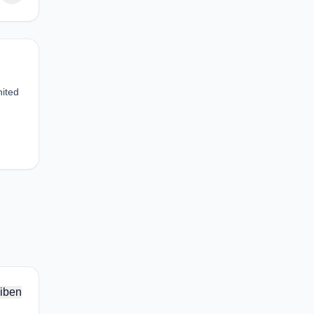
nited
iben