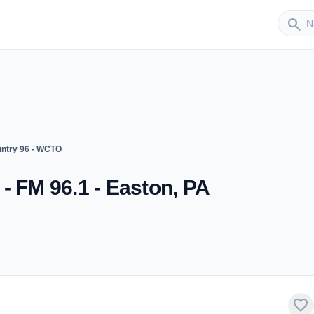
Sender
search
ntry 96 - WCTO
- FM 96.1 - Easton, PA
favorite