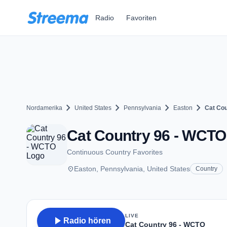
Zum Hauptinhalt springen
Radio
Favoriten
chevron_right
chevron_right
chevron_right
chevron_right
Nordamerika
United States
Pennsylvania
Easton
Cat Cou
Cat Country 96 - WCTO 
Continuous Country Favorites
place
Easton, Pennsylvania, United States
Country
LIVE
play_arrow
Radio hören
Cat Country 96 - WCTO