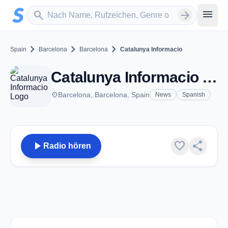
Zum Hauptinhalt springen
Sender suchen
menu
search
arrow_forward
chevron_right
chevron_right
chevron_right
Spain
Barcelona
Barcelona
Catalunya Informacio
Catalunya Informacio - FM 92.0 - Barcelona
place
Barcelona, Barcelona, Spain
News
Spanish
play_arrow
favorite
share
Radio hören