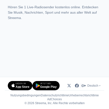
Hören Sie 1 Live-Radiosender kostenlos online. Entdecken
Sie Musik, Nachrichten, Sport und mehr aus aller Welt auf
Streema.
LADEN IM
JETZT BEI
Deutsch
App Store
Google Play
Nutzungsbedingungen
Datenschutzrichtlinie
Urheberrechtsrichtlinie
(öffnet in neuem Tab)
AdChoices
© 2026 Streema, Inc. Alle Rechte vorbehalten