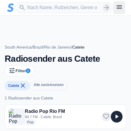
Zum Hauptinhalt springen
Sender suchen
menu
search
arrow_forward
South America
/
Brazil
/
Rio de Janeiro
/
Catete
Radiosender aus Catete
tune
Filter
1
close
Alle zurücksetzen
Catete
1 Radiosender aus Catete
1 Radiosender aus Catete
Radio Pop Rio FM
favorite
play_arrow
98.7 FM · Catete, Brazil
radio stations
Pop