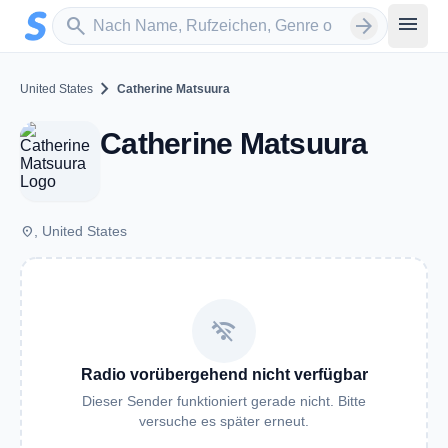
Zum Hauptinhalt springen
Sender suchen
menu
search
arrow_forward
chevron_right
United States
Catherine Matsuura
Catherine Matsuura
place
, United States
wifi_off
Radio vorübergehend nicht verfügbar
Dieser Sender funktioniert gerade nicht. Bitte
versuche es später erneut.