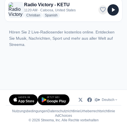
Radio Victory - KETU
favorite
play_arrow
1120 AM · Catoosa, United States
radio stations
radio stations
Christian
Spanish
Hören Sie 2 Live-Radiosender kostenlos online. Entdecken
Sie Musik, Nachrichten, Sport und mehr aus aller Welt auf
Streema.
LADEN IM
JETZT BEI
Deutsch
App Store
Google Play
Nutzungsbedingungen
Datenschutzrichtlinie
Urheberrechtsrichtlinie
(öffnet in neuem Tab)
AdChoices
© 2026 Streema, Inc. Alle Rechte vorbehalten