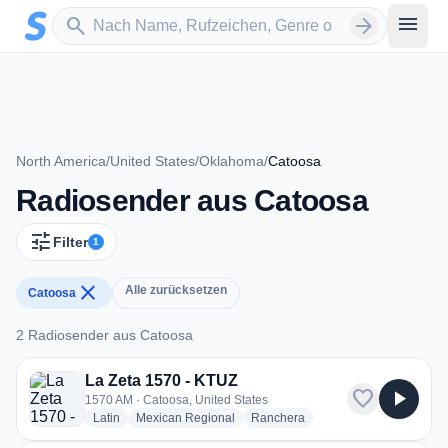
Zum Hauptinhalt springen
Sender suchen
menu
search
arrow_forward
North America
/
United States
/
Oklahoma
/
Catoosa
Radiosender aus Catoosa
tune
Filter
1
close
Alle zurücksetzen
Catoosa
2 Radiosender aus Catoosa
2 Radiosender aus Catoosa
La Zeta 1570 - KTUZ
favorite
play_arrow
1570 AM · Catoosa, United States
radio stations
radio stations
radio stations
Latin
Mexican Regional
Ranchera