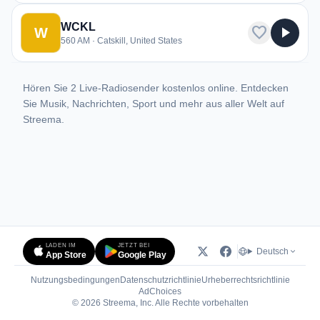
WCKL
favorite
play_arrow
W
560 AM · Catskill, United States
Hören Sie 2 Live-Radiosender kostenlos online. Entdecken
Sie Musik, Nachrichten, Sport und mehr aus aller Welt auf
Streema.
LADEN IM
JETZT BEI
Deutsch
App Store
Google Play
Nutzungsbedingungen
Datenschutzrichtlinie
Urheberrechtsrichtlinie
(öffnet in neuem Tab)
AdChoices
© 2026 Streema, Inc. Alle Rechte vorbehalten