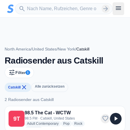
Zum Hauptinhalt springen
Sender suchen
menu
search
arrow_forward
North America
/
United States
/
New York
/
Catskill
Radiosender aus Catskill
tune
Filter
1
close
Alle zurücksetzen
Catskill
2 Radiosender aus Catskill
2 Radiosender aus Catskill
98.5 The Cat - WCTW
favorite
play_arrow
9T
98.5 FM · Catskill, United States
radio stations
radio stations
radio stations
Adult Contemporary
Pop
Rock
more genres for 98.5 The Cat - WCTW
+1
more