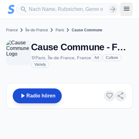
Zum Hauptinhalt springen
Sender suchen
menu
search
arrow_forward
chevron_right
chevron_right
chevron_right
France
Île-de-France
Paris
Cause Commune
Cause Commune - FM 93.1 - Paris
place
Paris, Île-de-France, France
Art
Culture
Variety
play_arrow
favorite
share
Radio hören