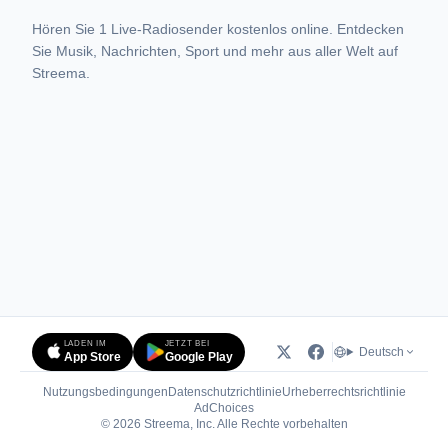
Hören Sie 1 Live-Radiosender kostenlos online. Entdecken
Sie Musik, Nachrichten, Sport und mehr aus aller Welt auf
Streema.
LADEN IM
JETZT BEI
Deutsch
App Store
Google Play
Nutzungsbedingungen
Datenschutzrichtlinie
Urheberrechtsrichtlinie
(öffnet in neuem Tab)
AdChoices
© 2026 Streema, Inc. Alle Rechte vorbehalten