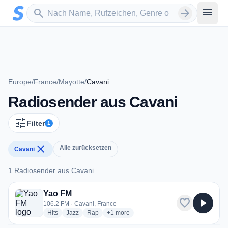
Zum Hauptinhalt springen
Sender suchen
menu
search
arrow_forward
Europe
/
France
/
Mayotte
/
Cavani
Radiosender aus Cavani
tune
Filter
1
close
Alle zurücksetzen
Cavani
1 Radiosender aus Cavani
1 Radiosender aus Cavani
Yao FM
favorite
play_arrow
106.2 FM · Cavani, France
radio stations
radio stations
radio stations
more genres for Yao FM
Hits
Jazz
Rap
+1
more