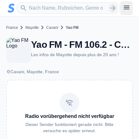
Zum Hauptinhalt springen
Sender suchen
menu
search
arrow_forward
chevron_right
chevron_right
chevron_right
France
Mayotte
Cavani
Yao FM
Yao FM - FM 106.2 - Cavani
Les infos de Mayotte depuis plus de 20 ans !
place
Cavani, Mayotte, France
wifi_off
Radio vorübergehend nicht verfügbar
Dieser Sender funktioniert gerade nicht. Bitte
versuche es später erneut.