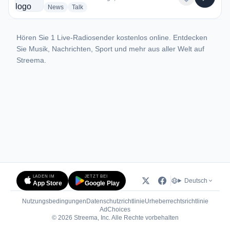
radio stations
radio stations
News
Talk
Hören Sie 1 Live-Radiosender kostenlos online. Entdecken
Sie Musik, Nachrichten, Sport und mehr aus aller Welt auf
Streema.
LADEN IM
JETZT BEI
Deutsch
App Store
Google Play
Nutzungsbedingungen
Datenschutzrichtlinie
Urheberrechtsrichtlinie
(öffnet in neuem Tab)
AdChoices
© 2026 Streema, Inc. Alle Rechte vorbehalten