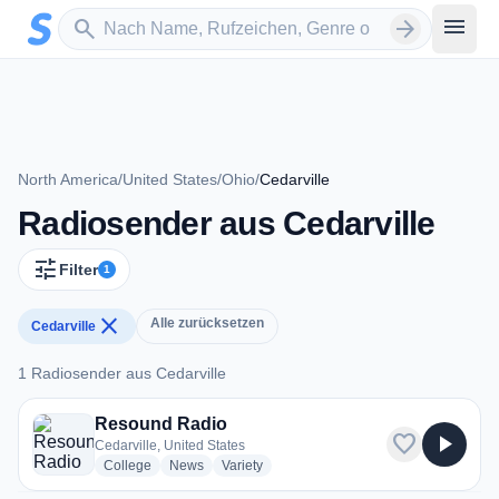
Zum Hauptinhalt springen
Sender suchen
menu
search
arrow_forward
North America
/
United States
/
Ohio
/
Cedarville
Radiosender aus Cedarville
tune
Filter
1
close
Alle zurücksetzen
Cedarville
1 Radiosender aus Cedarville
1 Radiosender aus Cedarville
Resound Radio
favorite
play_arrow
Cedarville, United States
radio stations
radio stations
radio stations
College
News
Variety