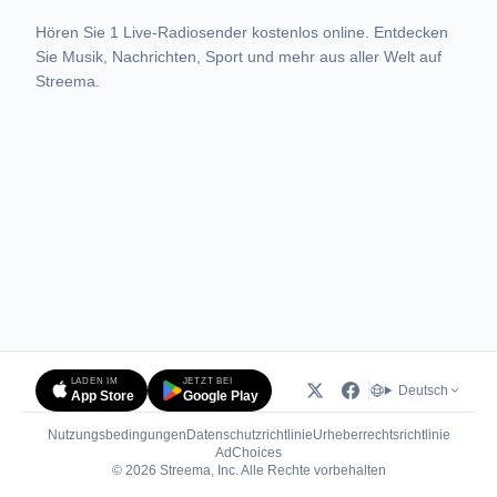
Hören Sie 1 Live-Radiosender kostenlos online. Entdecken
Sie Musik, Nachrichten, Sport und mehr aus aller Welt auf
Streema.
LADEN IM
JETZT BEI
Deutsch
App Store
Google Play
Nutzungsbedingungen
Datenschutzrichtlinie
Urheberrechtsrichtlinie
(öffnet in neuem Tab)
AdChoices
© 2026 Streema, Inc. Alle Rechte vorbehalten