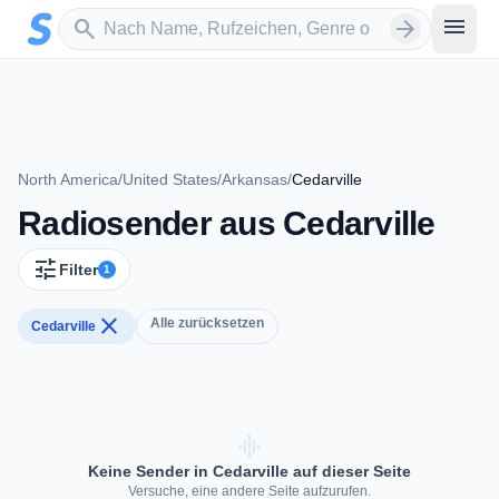
Zum Hauptinhalt springen
Sender suchen
menu
search
arrow_forward
North America
/
United States
/
Arkansas
/
Cedarville
Radiosender aus Cedarville
tune
Filter
1
close
Alle zurücksetzen
Cedarville
graphic_eq
Keine Sender in Cedarville auf dieser Seite
Versuche, eine andere Seite aufzurufen.