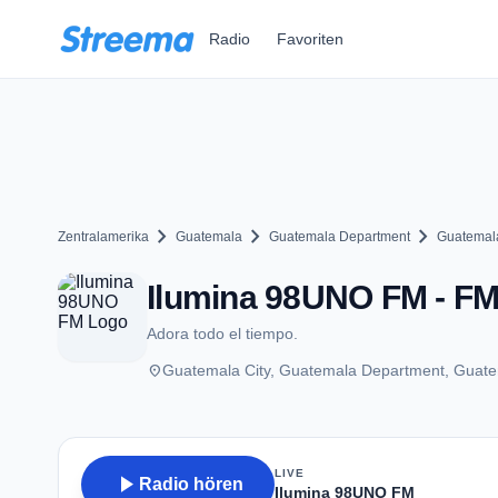
Zum Hauptinhalt springen
Radio
Favoriten
chevron_right
chevron_right
chevron_right
Zentralamerika
Guatemala
Guatemala Department
Guatemala
Ilumina 98UNO FM - FM 
Adora todo el tiempo.
place
Guatemala City, Guatemala Department, Guat
LIVE
play_arrow
Radio hören
Ilumina 98UNO FM