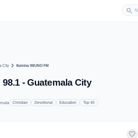
Sender
search
chevron_right
 City
Ilumina 98UNO FM
98.1 - Guatemala City
emala
Christian
Devotional
Education
Top 40
favorite