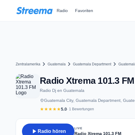
Zum Hauptinhalt springen
Radio
Favoriten
chevron_right
chevron_right
chevron_right
Zentralamerika
Guatemala
Guatemala Department
Guatemala
Radio Xtrema 101.3 FM 
Radio Dj en Guatemala
place
Guatemala City, Guatemala Department, Guat
star
star
star
star
star
5.0
· 1 Bewertungen
LIVE
play_arrow
Radio hören
Radio Xtrema 101.3 FM