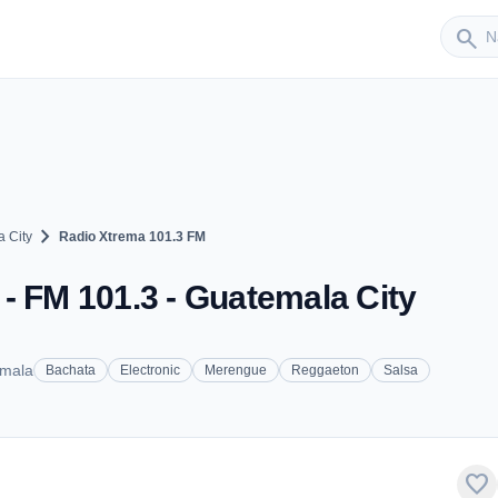
Sender
search
chevron_right
 City
Radio Xtrema 101.3 FM
- FM 101.3 - Guatemala City
emala
Bachata
Electronic
Merengue
Reggaeton
Salsa
favorite