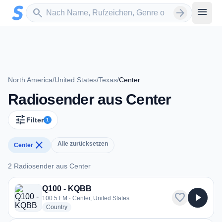
Zum Hauptinhalt springen
Sender suchen
menu
search
arrow_forward
North America
/
United States
/
Texas
/
Center
Radiosender aus Center
tune
Filter
1
close
Alle zurücksetzen
Center
2 Radiosender aus Center
2 Radiosender aus Center
Q100 - KQBB
favorite
play_arrow
100.5 FM · Center, United States
radio stations
Country