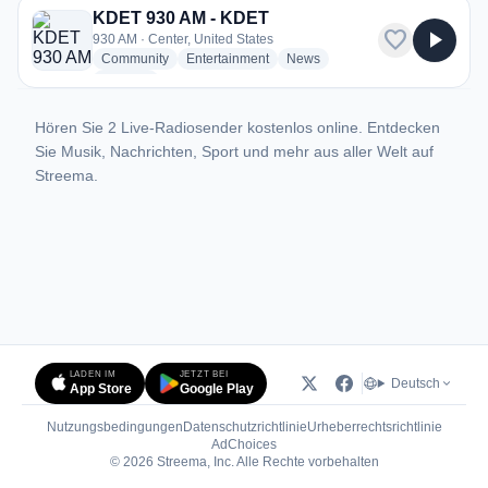
KDET 930 AM - KDET
favorite
play_arrow
930 AM · Center, United States
radio stations
radio stations
radio stations
Community
Entertainment
News
more genres for KDET 930 AM - KDET
+1
more
Hören Sie 2 Live-Radiosender kostenlos online. Entdecken
Sie Musik, Nachrichten, Sport und mehr aus aller Welt auf
Streema.
LADEN IM
JETZT BEI
Deutsch
App Store
Google Play
Nutzungsbedingungen
Datenschutzrichtlinie
Urheberrechtsrichtlinie
(öffnet in neuem Tab)
AdChoices
© 2026 Streema, Inc. Alle Rechte vorbehalten