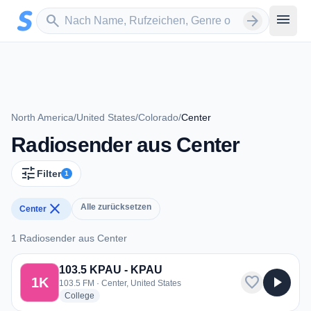
Zum Hauptinhalt springen
Sender suchen
menu
search
arrow_forward
North America
/
United States
/
Colorado
/
Center
Radiosender aus Center
tune
Filter
1
close
Alle zurücksetzen
Center
1 Radiosender aus Center
1 Radiosender aus Center
103.5 KPAU - KPAU
favorite
play_arrow
1K
103.5 FM · Center, United States
radio stations
College