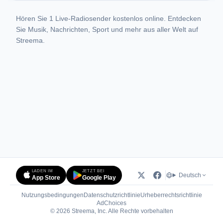
Hören Sie 1 Live-Radiosender kostenlos online. Entdecken
Sie Musik, Nachrichten, Sport und mehr aus aller Welt auf
Streema.
LADEN IM
JETZT BEI
Deutsch
App Store
Google Play
Nutzungsbedingungen
Datenschutzrichtlinie
Urheberrechtsrichtlinie
(öffnet in neuem Tab)
AdChoices
© 2026 Streema, Inc. Alle Rechte vorbehalten