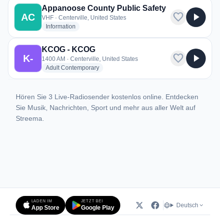
Appanoose County Public Safety
favorite
play_arrow
AC
VHF · Centerville, United States
radio stations
Information
KCOG - KCOG
favorite
play_arrow
K-
1400 AM · Centerville, United States
radio stations
Adult Contemporary
Hören Sie 3 Live-Radiosender kostenlos online. Entdecken
Sie Musik, Nachrichten, Sport und mehr aus aller Welt auf
Streema.
LADEN IM
JETZT BEI
Deutsch
App Store
Google Play