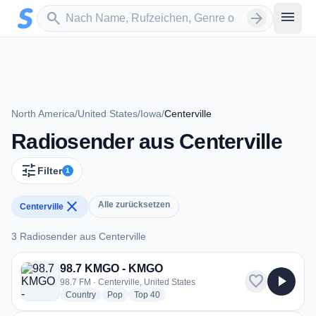
Zum Hauptinhalt springen
Sender suchen
menu
search
arrow_forward
North America
/
United States
/
Iowa
/
Centerville
Radiosender aus Centerville
tune
Filter
1
close
Alle zurücksetzen
Centerville
3 Radiosender aus Centerville
3 Radiosender aus Centerville
98.7 KMGO - KMGO
favorite
play_arrow
98.7 FM · Centerville, United States
radio stations
radio stations
radio stations
Country
Pop
Top 40