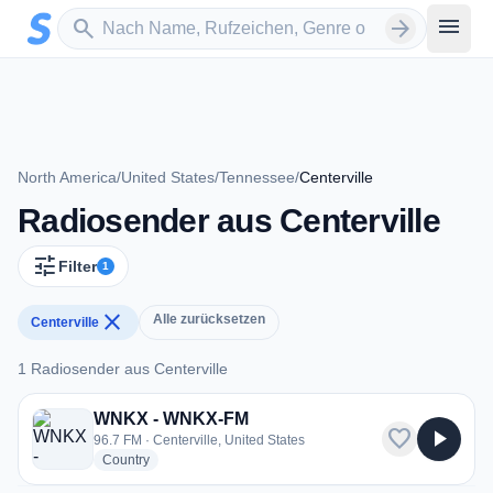
Zum Hauptinhalt springen
Sender suchen
menu
search
arrow_forward
North America
/
United States
/
Tennessee
/
Centerville
Radiosender aus Centerville
tune
Filter
1
close
Alle zurücksetzen
Centerville
1 Radiosender aus Centerville
1 Radiosender aus Centerville
WNKX - WNKX-FM
favorite
play_arrow
96.7 FM · Centerville, United States
radio stations
Country