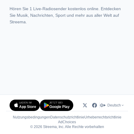
Hören Sie 1 Live-Radiosender kostenlos online. Entdecken
Sie Musik, Nachrichten, Sport und mehr aus aller Welt auf
Streema.
LADEN IM
JETZT BEI
Deutsch
App Store
Google Play
Nutzungsbedingungen
Datenschutzrichtlinie
Urheberrechtsrichtlinie
(öffnet in neuem Tab)
AdChoices
© 2026 Streema, Inc. Alle Rechte vorbehalten