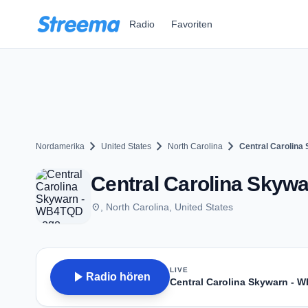
Zum Hauptinhalt springen
Radio
Favoriten
chevron_right
chevron_right
chevron_right
Nordamerika
United States
North Carolina
Central Carolin
Central Carolina Skyw
place
, North Carolina, United States
LIVE
play_arrow
Radio hören
Central Carolina Skywarn -