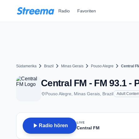
Zum Hauptinhalt springen
Radio
Favoriten
chevron_right
chevron_right
chevron_right
chevron_right
Südamerika
Brazil
Minas Gerais
Pouso Alegre
Central F
Central FM - FM 93.1 -
place
Pouso Alegre, Minas Gerais, Brazil
Adult Conte
LIVE
play_arrow
Radio hören
Central FM