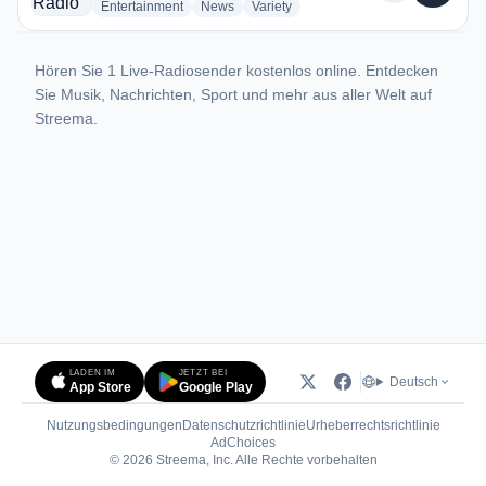
radio stations
radio stations
radio stations
Entertainment
News
Variety
Hören Sie 1 Live-Radiosender kostenlos online. Entdecken
Sie Musik, Nachrichten, Sport und mehr aus aller Welt auf
Streema.
LADEN IM
JETZT BEI
Deutsch
App Store
Google Play
Nutzungsbedingungen
Datenschutzrichtlinie
Urheberrechtsrichtlinie
(öffnet in neuem Tab)
AdChoices
© 2026 Streema, Inc. Alle Rechte vorbehalten