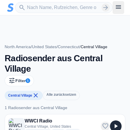
Zum Hauptinhalt springen
Sender suchen
menu
search
arrow_forward
North America
/
United States
/
Connecticut
/
Central Village
Radiosender aus Central
Village
tune
Filter
1
close
Alle zurücksetzen
Central Village
1 Radiosender aus Central Village
1 Radiosender aus Central Village
WWCI Radio
favorite
play_arrow
Central Village, United States