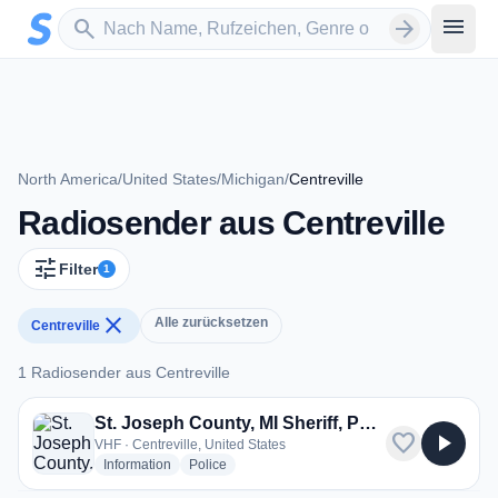
Zum Hauptinhalt springen
Sender suchen
menu
search
arrow_forward
North America
/
United States
/
Michigan
/
Centreville
Radiosender aus Centreville
tune
Filter
1
close
Alle zurücksetzen
Centreville
1 Radiosender aus Centreville
1 Radiosender aus Centreville
St. Joseph County, MI Sheriff, Police, Fire, EMS
favorite
play_arrow
VHF · Centreville, United States
radio stations
radio stations
Information
Police