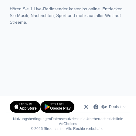
Hören Sie 1 Live-Radiosender kostenlos online. Entdecken
Sie Musik, Nachrichten, Sport und mehr aus aller Welt auf
Streema.
LADEN IM
JETZT BEI
Deutsch
App Store
Google Play
Nutzungsbedingungen
Datenschutzrichtlinie
Urheberrechtsrichtlinie
(öffnet in neuem Tab)
AdChoices
© 2026 Streema, Inc. Alle Rechte vorbehalten