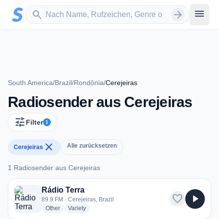
Zum Hauptinhalt springen
Sender suchen
menu
search
arrow_forward
South America
/
Brazil
/
Rondônia
/
Cerejeiras
Radiosender aus Cerejeiras
tune
Filter
1
close
Alle zurücksetzen
Cerejeiras
1 Radiosender aus Cerejeiras
1 Radiosender aus Cerejeiras
Rádio Terra
favorite
play_arrow
89.9 FM · Cerejeiras, Brazil
radio stations
radio stations
Other
Variety