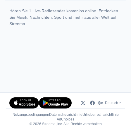
Hören Sie 1 Live-Radiosender kostenlos online. Entdecken
Sie Musik, Nachrichten, Sport und mehr aus aller Welt auf
Streema.
LADEN IM
JETZT BEI
Deutsch
App Store
Google Play
Nutzungsbedingungen
Datenschutzrichtlinie
Urheberrechtsrichtlinie
(öffnet in neuem Tab)
AdChoices
© 2026 Streema, Inc. Alle Rechte vorbehalten