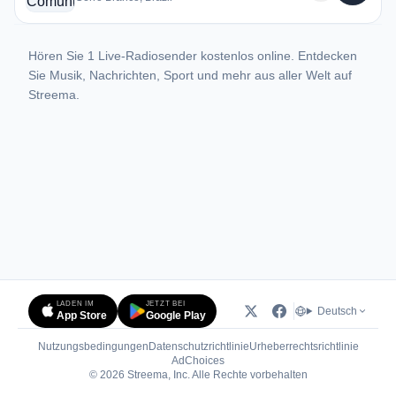
Hören Sie 1 Live-Radiosender kostenlos online. Entdecken
Sie Musik, Nachrichten, Sport und mehr aus aller Welt auf
Streema.
LADEN IM
JETZT BEI
Deutsch
App Store
Google Play
Nutzungsbedingungen
Datenschutzrichtlinie
Urheberrechtsrichtlinie
(öffnet in neuem Tab)
AdChoices
© 2026 Streema, Inc. Alle Rechte vorbehalten