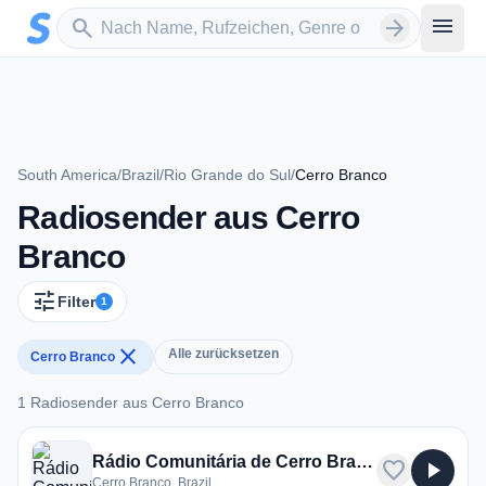
Zum Hauptinhalt springen
Sender suchen
menu
search
arrow_forward
South America
/
Brazil
/
Rio Grande do Sul
/
Cerro Branco
Radiosender aus Cerro
Branco
tune
Filter
1
close
Alle zurücksetzen
Cerro Branco
1 Radiosender aus Cerro Branco
1 Radiosender aus Cerro Branco
Rádio Comunitária de Cerro Branco
favorite
play_arrow
Cerro Branco, Brazil