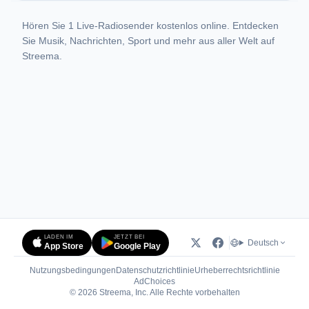
Hören Sie 1 Live-Radiosender kostenlos online. Entdecken
Sie Musik, Nachrichten, Sport und mehr aus aller Welt auf
Streema.
LADEN IM
JETZT BEI
Deutsch
App Store
Google Play
Nutzungsbedingungen
Datenschutzrichtlinie
Urheberrechtsrichtlinie
(öffnet in neuem Tab)
AdChoices
© 2026 Streema, Inc. Alle Rechte vorbehalten