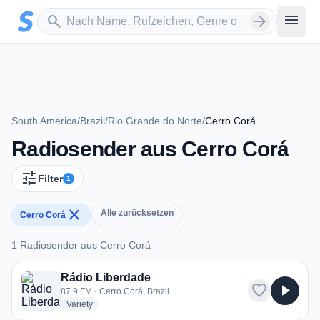
Zum Hauptinhalt springen
Sender suchen
menu
search
arrow_forward
South America
/
Brazil
/
Rio Grande do Norte
/
Cerro Corá
Radiosender aus Cerro Corá
tune
Filter
1
close
Alle zurücksetzen
Cerro Corá
1 Radiosender aus Cerro Corá
1 Radiosender aus Cerro Corá
Rádio Liberdade
favorite
play_arrow
87.9 FM · Cerro Corá, Brazil
radio stations
Variety