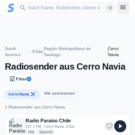
Zum Hauptinhalt springen
Sender suchen
menu
search
arrow_forward
South
Región Metropolitana de
Cerro
/
Chile
/
/
America
Santiago
Navia
Radiosender aus Cerro Navia
tune
Filter
1
close
Alle zurücksetzen
Cerro Navia
1 Radiosender aus Cerro Navia
1 Radiosender aus Cerro Navia
Radio Paraiso Chile
favorite
play_arrow
107.1 FM · Cerro Navia, Chile
radio stations
radio stations
Hits
Spanish