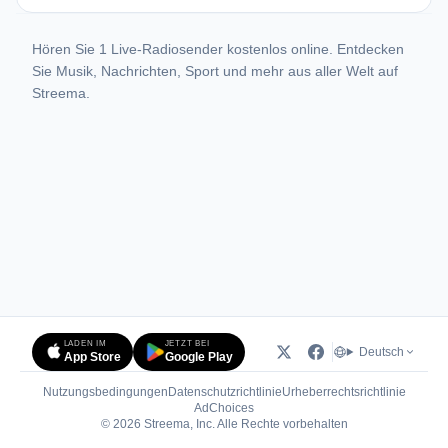
Hören Sie 1 Live-Radiosender kostenlos online. Entdecken
Sie Musik, Nachrichten, Sport und mehr aus aller Welt auf
Streema.
LADEN IM
JETZT BEI
Deutsch
App Store
Google Play
Nutzungsbedingungen
Datenschutzrichtlinie
Urheberrechtsrichtlinie
(öffnet in neuem Tab)
AdChoices
© 2026 Streema, Inc. Alle Rechte vorbehalten