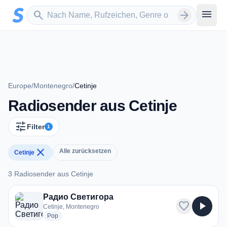
Zum Hauptinhalt springen
Sender suchen
menu
search
arrow_forward
Europe
/
Montenegro
/
Cetinje
Radiosender aus Cetinje
tune
Filter
1
close
Alle zurücksetzen
Cetinje
3 Radiosender aus Cetinje
3 Radiosender aus Cetinje
Радио Светигора
favorite
play_arrow
Cetinje, Montenegro
radio stations
Pop