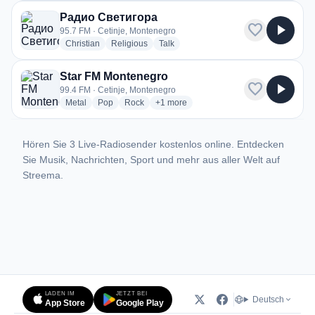
Радио Светигора
favorite
play_arrow
95.7 FM · Cetinje, Montenegro
radio stations
radio stations
radio stations
Christian
Religious
Talk
Star FM Montenegro
favorite
play_arrow
99.4 FM · Cetinje, Montenegro
radio stations
radio stations
radio stations
more genres for Star FM Montenegro
Metal
Pop
Rock
+1
more
Hören Sie 3 Live-Radiosender kostenlos online. Entdecken
Sie Musik, Nachrichten, Sport und mehr aus aller Welt auf
Streema.
LADEN IM
JETZT BEI
Deutsch
App Store
Google Play