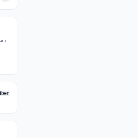
rom
iben