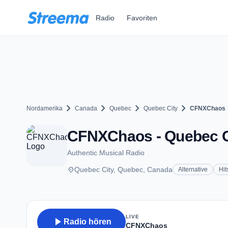
Zum Hauptinhalt springen
Radio
Favoriten
chevron_right
chevron_right
chevron_right
chevron_right
Nordamerika
Canada
Quebec
Quebec City
CFNXChaos
CFNXChaos - Quebec C
Authentic Musical Radio
place
Quebec City, Quebec, Canada
Alternative
Hit
LIVE
play_arrow
Radio hören
CFNXChaos