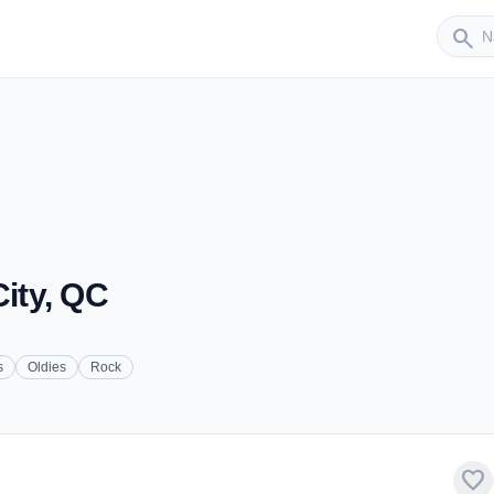
Sender
search
ity, QC
s
Oldies
Rock
favorite