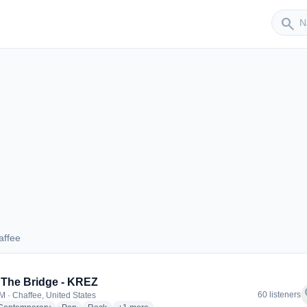
Sender
search
affee
Chaffee
 The Bridge - KREZ
f
60 listeners
M · Chaffee, United States