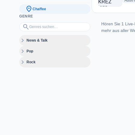
Adult
location_on
Chaffee
GENRE
Hören Sie 1 Live-
Genres suchen…
search
mehr aus aller We
expand_more
News & Talk
expand_more
Pop
expand_more
Rock