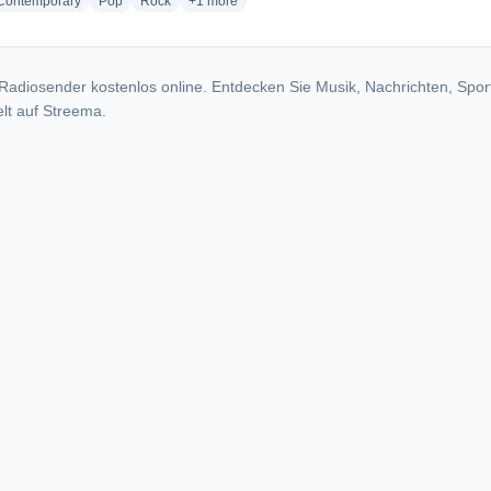
radio stations
radio stations
radio stations
more genres for 104.7 The Bridge - KREZ
 Contemporary
Pop
Rock
+1
more
Radiosender kostenlos online. Entdecken Sie Musik, Nachrichten, Spor
lt auf Streema.