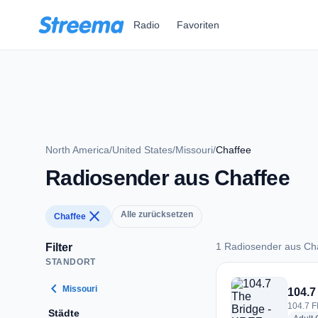
Zum Hauptinhalt springen
Radio
Favoriten
North America
/
United States
/
Missouri
/
Chaffee
Radiosender aus Chaffee
close
Alle zurücksetzen
Chaffee
1 Radiosender aus Ch
Filter
STANDORT
1 Radiosender aus 
chevron_left
Missouri
104.7
104.7 F
Städte