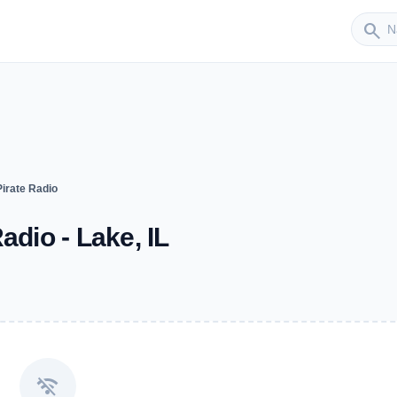
Sender
search
Pirate Radio
adio - Lake, IL
wifi_off