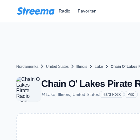
Zum Hauptinhalt springen
Radio
Favoriten
chevron_right
chevron_right
chevron_right
chevron_right
Nordamerika
United States
Illinois
Lake
Chain O' Lakes 
Chain O' Lakes Pirate R
place
Lake, Illinois, United States
Hard Rock
Pop