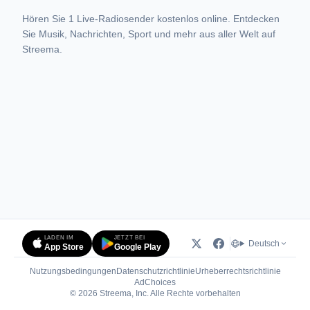
Hören Sie 1 Live-Radiosender kostenlos online. Entdecken
Sie Musik, Nachrichten, Sport und mehr aus aller Welt auf
Streema.
LADEN IM
JETZT BEI
Deutsch
App Store
Google Play
Nutzungsbedingungen
Datenschutzrichtlinie
Urheberrechtsrichtlinie
(öffnet in neuem Tab)
AdChoices
© 2026 Streema, Inc. Alle Rechte vorbehalten