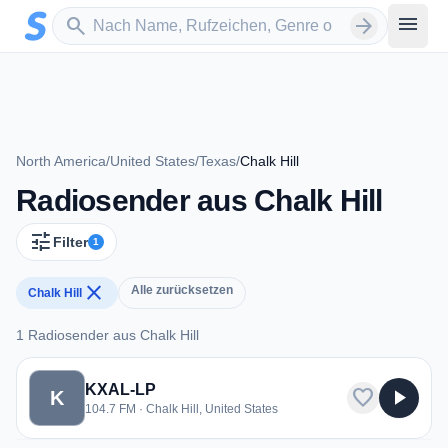
Zum Hauptinhalt springen
Sender suchen
menu
search
arrow_forward
North America
/
United States
/
Texas
/
Chalk Hill
Radiosender aus Chalk Hill
tune
Filter
1
close
Alle zurücksetzen
Chalk Hill
1 Radiosender aus Chalk Hill
1 Radiosender aus Chalk Hill
KXAL-LP
favorite
play_arrow
K
104.7 FM · Chalk Hill, United States