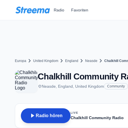
Zum Hauptinhalt springen
Radio
Favoriten
chevron_right
chevron_right
chevron_right
chevron_right
Europa
United Kingdom
England
Neasde
Chalkhill Com
Chalkhill Community R
place
Neasde, England, United Kingdom
Community
LIVE
play_arrow
Radio hören
Chalkhill Community Radio