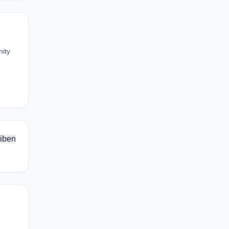
ity
iben