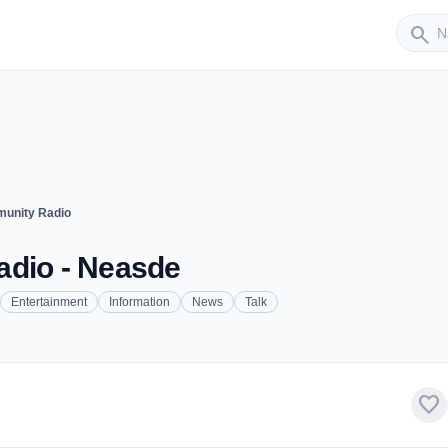
Sender
search
munity Radio
adio - Neasde
Entertainment
Information
News
Talk
favorite