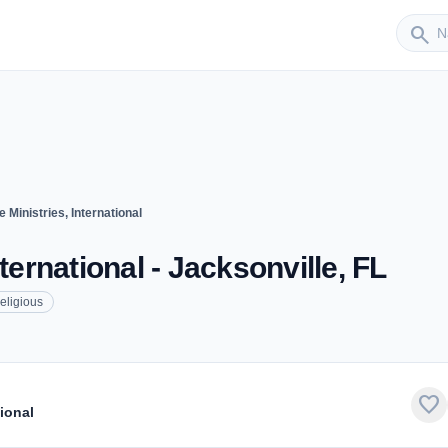
Sender
search
 Ministries, International
ternational - Jacksonville, FL
eligious
favorite
tional