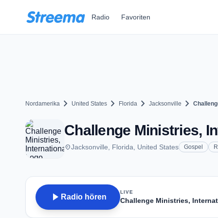
Zum Hauptinhalt springen
Radio
Favoriten
chevron_right
chevron_right
chevron_right
chevron_right
Nordamerika
United States
Florida
Jacksonville
Challenge
Challenge Ministries, In
place
Jacksonville, Florida, United States
Gospel
R
LIVE
play_arrow
Radio hören
Challenge Ministries, Interna